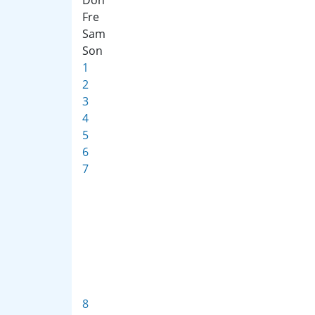
Don
Fre
Sam
Son
1
2
3
4
5
6
7
8